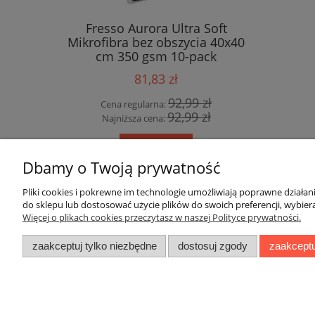
Fresso Aurora Ultra Soft
Fresso Fa
Mikrofibra bez obszycia 40x40
czyszczeni
cm 350 gsm 10-pack
81,83 zł
92,99 zł
Cena regularna:
Cen
92,99 zł
Najniższa cena:
Naj
do koszyka
Dbamy o Twoją prywatność
Pliki cookies i pokrewne im technologie umożliwiają poprawne działa
do sklepu lub dostosować użycie plików do swoich preferencji, wybiera
Pomoc
Moje konto
Więcej o plikach cookies przeczytasz w naszej Polityce prywatności.
Raty
Twoje zamówienia
zaakceptuj tylko niezbędne
dostosuj zgody
zaakceptu
Ustawienia konta
Przechowalnia