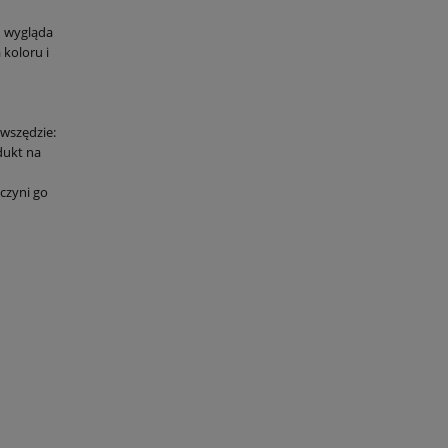
d wygląda
koloru i
 wszędzie:
dukt na
 czyni go