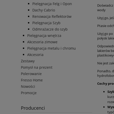
Pielęgnacja Felg i Opon
Doświadcz ł
wody
Dachy Cabrio
Renowacja Reflektorów
Użyj go, j
Pielęgnacja Szyb
Ptasie odc
Odmrażacze do szyb
Użyj go po
Pielęgnacja wnętrza
połysk laki
Akcesoria zimowe
Odpowiedni
Pielęgnacja metalu i chromu
lakierów b
Akcesoria
plastikowy
Zestawy
Nie jest za
Pomysł na prezent
Ponadto, d
Polerowanie
hydrofobow
Fresso Home
Cechy pro
Nowości
Szy
Promocje
kurz
rozw
Wys
Producenci
typó