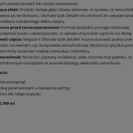
ych powierzchniach bez ryzyka uszkodzenia.
ący efekt:
Produkt dodaje głębi i blasku lakierowi, co sprawia, że samochó
świeżo po woskowaniu. Ultimate Quik Detailer ma zdolność do uwydatniania 
reślenia metalicznego efektu lakieru.
rona przed zanieczyszczeniami:
Formuła produktu pomaga redukować
czepność brudu i zanieczyszczeń, co ułatwia utrzymanie czystości na dłużej.
wość użycia:
Meguiar's Ultimate Quik Detailer można stosować praktycznie
rażu, na zewnątrz czy na wystawie samochodowej. Wystarczy spryskać pro
erzchnię i przetrzeć miękką ściereczką z mikrofibry.
wersalność:
Może być używany na lakierze, szkle, chromie oraz plastiku, co
chstronnym narzędziem w arsenale każdego właściciela samochodu.
ycia:
rze wstrząsnąć
skaj panel karoserii ,a następnie wytrzyj
órz dla całego pojazdu
:709 ml