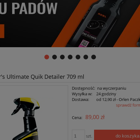
's Ultimate Quik Detailer 709 ml
Dostępność:
na wyczerpaniu
Wysyłka w:
24 godziny
Dostawa:
od 12,90 zł
- Orlen Pacz
sprawdź for
Cena nie zawiera ewentualnych kosztów
89,00 zł
Cena:
płatności
do koszyka
szt.