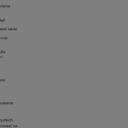
rlenia
ląd.
wić lakier.
 oraz
dla
 i
masz
usuwanie
zystkich
tosować na