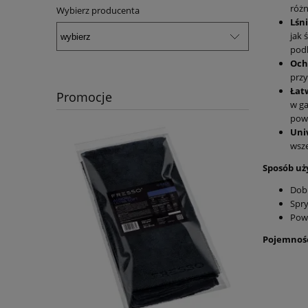
różn
Wybierz producenta
Lśni
jak 
podk
Och
przy
Łat
Promocje
w ga
powi
Uni
wsze
Sposób uż
Dob
Spry
Powt
Pojemność