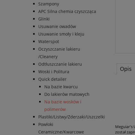
Szampony
APC Silna chemia czyszcząca
Glinki
Usuwanie owadów
Usuwanie smoły i kleju
Waterspot
Oczyszczanie lakieru
/Cleanery
Odtłuszczanie lakieru
Opis
Woski i Politura
Quick detailer
Na bazie kwarcu
Do lakierów matowych
Na bazie wosków i
Meg
polimerów
Plastiki/Listwy/Zderzaki/Uszczelki
Powłoki
Meguiar's 
Ceramiczne/Kwarcowe
został zap