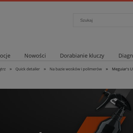
ocje
Nowości
Dorabianie kluczy
Diagn
»
»
»
ątrz
Quick detailer
Na bazie wosków i polimerów
Meguiar's U