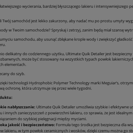
atwiejszego wycierania, bardziej błyszczącego lakieru i intensywniejszego pe
eśli Twój samochód jest lekko zakurzony, aby nadać mu po prostu umyty wyg
hody w Twoim samochodzie? Spryskaj i zetrzyj, zanim będą miał szansę wytra
 umyciu samochodu, aby usunąć zbłąkane krople wody i zwiększyć gładkość
eru.
o delikatny do codziennego użytku, Ultimate Quik Detailer jest bezpieczny 
ezbarwnych, może być stosowany na wszystkich typach powłok lakierniczych
ch elementach.
lecany do szyb.
zięki technologii Hydrophobic Polymer Technology marki Meguiar’s, otrzy
ą ochronę, która utrzymuje się przez wiele tygodni.
duktu:
bkie nabłyszczanie:
Ultimate Quik Detailer umożliwia szybkie i efektywne 
u i innych zanieczyszczeń z powierzchni lakieru, co sprawia, że jest idealnym
iązaniem do szybkiej pielęgnacji między myciami.
oka jakość i bezpieczeństwo:
Formuła tego środka jest bezpieczna dla ws
w lakieru, w tym powłok ceramicznych i wosków, dzięki czemu można go s