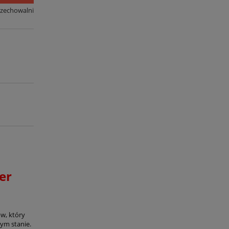
rzechowalni
er
ów, który
ym stanie.