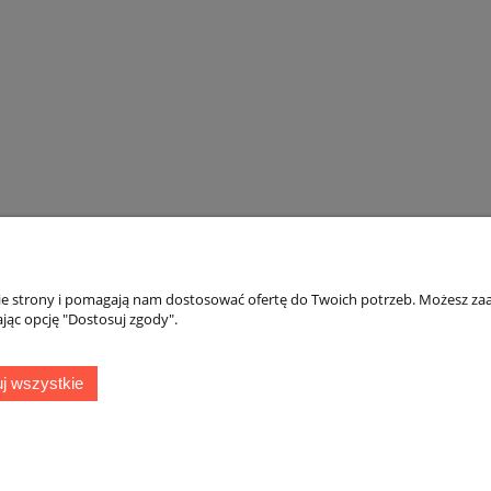
bric Cleaner Produkt do
Fresso Home CADENCE Perf
a podsufitki i tapicerki
do wnętrz w sprayu 500 ml
500 ml
17,51 zł
43,12 zł
19,90 zł
49,00 zł
a regularna:
Cena regularna:
19,90 zł
49,00 zł
niższa cena:
Najniższa cena:
do koszyka
do koszyka
nie strony i pomagają nam dostosować ofertę do Twoich potrzeb. Możesz zaa
jąc opcję "Dostosuj zgody".
Płatności i dostawa
Informacje
Formy płatności
Polityka prywatno
j wszystkie
Czas i koszty dostawy
Zwroty i reklamac
pielęgnacji samo
Regulamin