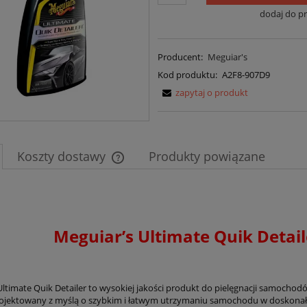
dodaj do p
Producent:
Meguiar's
Kod produktu:
A2F8-907D9
zapytaj o produkt
Koszty dostawy
Produkty powiązane
Cena nie zawiera ewentualnych kosztów
płatności
uiar’s Ultimate Quik Detail
Ultimate Quik Detailer to wysokiej jakości produkt do pielęgnacji samochod
rojektowany z myślą o szybkim i łatwym utrzymaniu samochodu w doskonał