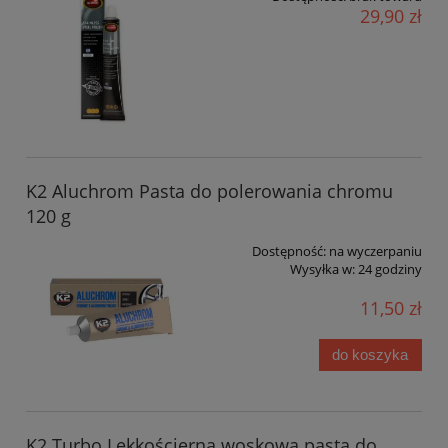
29,90 zł
K2 Aluchrom Pasta do polerowania chromu
120 g
Dostępność:
na wyczerpaniu
Wysyłka w:
24 godziny
11,50 zł
do koszyka
K2 Turbo Lekkościerna woskowa pasta do