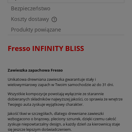
Bezpieczeństwo
Koszty dostawy
Cena nie zawiera ewentualnych kosztów płatności
Produkty powiązane
Fresso INFINITY BLISS
Zawieszka zapachowa Fresso
Unikatowa drewniana zawieszka gwarantuje stały i
wielowymiarowy zapach w Twoim samochodzie aż do 31 dni.
Wszystkie kompozycje powstają wyłącznie ze starannie
dobieranych składników najwyższej jakości, co sprawia że wnętrze
Twojego auta zyskuje wyjątkowy charakter.
Jakość tkwi w szczegółach, dlatego drewniane zawieszki
wzbogacono o brązowy, pleciony sznurek, dzięki czemu całość
zyskuje niepowtarzalny design, a każdy dzień za kierownicą staje
się jeszcze lepszym doświadczeniem.