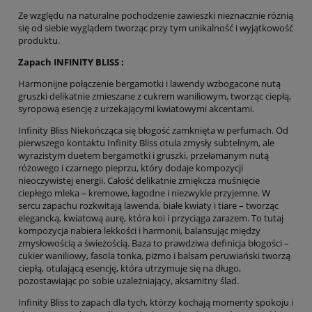
Ze względu na naturalne pochodzenie zawieszki nieznacznie różnią
się od siebie wyglądem tworząc przy tym unikalność i wyjątkowość
produktu.
Zapach INFINITY BLISS :
Harmonijne połączenie bergamotki i lawendy wzbogacone nutą
gruszki delikatnie zmieszane z cukrem waniliowym, tworząc ciepłą,
syropową esencję z urzekającymi kwiatowymi akcentami.
Infinity Bliss Niekończąca się błogość zamknięta w perfumach. Od
pierwszego kontaktu Infinity Bliss otula zmysły subtelnym, ale
wyrazistym duetem bergamotki i gruszki, przełamanym nutą
różowego i czarnego pieprzu, który dodaje kompozycji
nieoczywistej energii. Całość delikatnie zmiękcza muśnięcie
ciepłego mleka – kremowe, łagodne i niezwykle przyjemne. W
sercu zapachu rozkwitają lawenda, białe kwiaty i tiare – tworząc
elegancką, kwiatową aurę, która koi i przyciąga zarazem. To tutaj
kompozycja nabiera lekkości i harmonii, balansując między
zmysłowością a świeżością. Baza to prawdziwa definicja błogości –
cukier waniliowy, fasola tonka, piżmo i balsam peruwiański tworzą
ciepłą, otulającą esencję, która utrzymuje się na długo,
pozostawiając po sobie uzależniający, aksamitny ślad.
Infinity Bliss to zapach dla tych, którzy kochają momenty spokoju i