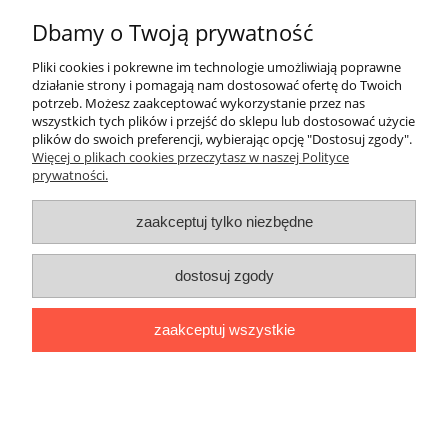
Dbamy o Twoją prywatność
Pomoc
Pliki cookies i pokrewne im technologie umożliwiają poprawne
Moje konto
działanie strony i pomagają nam dostosować ofertę do Twoich
potrzeb. Możesz zaakceptować wykorzystanie przez nas
wszystkich tych plików i przejść do sklepu lub dostosować użycie
Płatności i dostawa
plików do swoich preferencji, wybierając opcję "Dostosuj zgody".
Więcej o plikach cookies przeczytasz w naszej Polityce
prywatności.
Informacje
zaakceptuj tylko niezbędne
O nas
dostosuj zgody
pokaż pełną wersję strony
Sklep internetowy Shoper.pl
zaakceptuj wszystkie