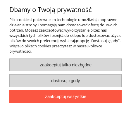
Dbamy o Twoją prywatność
Pomoc
Pliki cookies i pokrewne im technologie umożliwiają poprawne
Moje konto
działanie strony i pomagają nam dostosować ofertę do Twoich
potrzeb. Możesz zaakceptować wykorzystanie przez nas
wszystkich tych plików i przejść do sklepu lub dostosować użycie
Płatności i dostawa
plików do swoich preferencji, wybierając opcję "Dostosuj zgody".
Więcej o plikach cookies przeczytasz w naszej Polityce
prywatności.
Informacje
zaakceptuj tylko niezbędne
O nas
dostosuj zgody
pokaż pełną wersję strony
Sklep internetowy Shoper.pl
zaakceptuj wszystkie