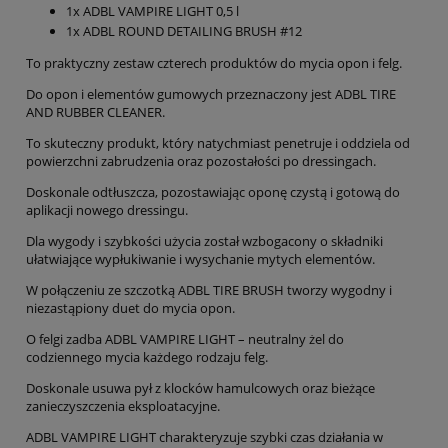
1x ADBL VAMPIRE LIGHT 0,5 l
1x ADBL ROUND DETAILING BRUSH #12
To praktyczny zestaw czterech produktów do mycia opon i felg.
Do opon i elementów gumowych przeznaczony jest ADBL TIRE
AND RUBBER CLEANER.
To skuteczny produkt, który natychmiast penetruje i oddziela od
powierzchni zabrudzenia oraz pozostałości po dressingach.
Doskonale odtłuszcza, pozostawiając oponę czystą i gotową do
aplikacji nowego dressingu.
Dla wygody i szybkości użycia został wzbogacony o składniki
ułatwiające wypłukiwanie i wysychanie mytych elementów.
W połączeniu ze szczotką ADBL TIRE BRUSH tworzy wygodny i
niezastąpiony duet do mycia opon.
O felgi zadba ADBL VAMPIRE LIGHT – neutralny żel do
codziennego mycia każdego rodzaju felg.
Doskonale usuwa pył z klocków hamulcowych oraz bieżące
zanieczyszczenia eksploatacyjne.
ADBL VAMPIRE LIGHT charakteryzuje szybki czas działania w