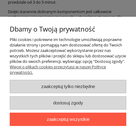
przedziale od 3 do 5 minut.
Dzięki starannie dobranym komponentom jest całkowicie
pozbawiony nieprzyjemnego zapachu, charakterystycznego dla
tego typu produktów.
Dbamy o Twoją prywatność
Nowa formuła jest również znacznie delikatniejsza dla stopów z
domieszką żelaza.
Pliki cookies i pokrewne im technologie umożliwiają poprawne
działanie strony i pomagają nam dostosować ofertę do Twoich
W zestawie z ADBL ROUND DETAILING BRUSH pozwoli usunąć
potrzeb. Możesz zaakceptować wykorzystanie przez nas
mocniejsze zabrudzenia w trudno dostępnych miejscach.
wszystkich tych plików i przejść do sklepu lub dostosować użycie
plików do swoich preferencji, wybierając opcję "Dostosuj zgody".
Pomoc
Więcej o plikach cookies przeczytasz w naszej Polityce
prywatności.
Moje konto
zaakceptuj tylko niezbędne
Płatności i dostawa
dostosuj zgody
Informacje
zaakceptuj wszystkie
O nas