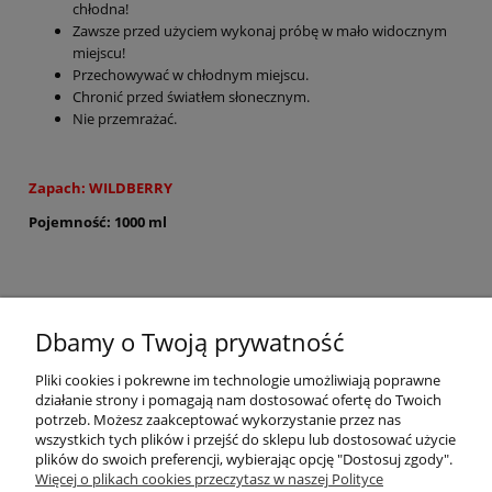
chłodna!
Zawsze przed użyciem wykonaj próbę w mało widocznym
miejscu!
Przechowywać w chłodnym miejscu.
Chronić przed światłem słonecznym.
Nie przemrażać.
Zapach: WILDBERRY
Pojemność: 1000 ml
Szczotka do mycia BRADAS
Dbamy o Twoją prywatność
- Wymiar szczotki 29 cm
Pliki cookies i pokrewne im technologie umożliwiają poprawne
- Gęste włosie z miękkich włókien
działanie strony i pomagają nam dostosować ofertę do Twoich
potrzeb. Możesz zaakceptować wykorzystanie przez nas
- Wygodny uchwyt
wszystkich tych plików i przejść do sklepu lub dostosować użycie
plików do swoich preferencji, wybierając opcję "Dostosuj zgody".
Pomoc
Więcej o plikach cookies przeczytasz w naszej Polityce