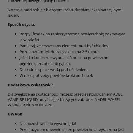
codziennej pielęgnacji felg i lakieru.
Świetnie radzi sobie z bieżącymi zabrudzeniami eksploatacyjnymi
lakieru.
Sposób użycia:
Rozpyl środek na zanieczyszczoną powierzchnię pokrywając
ja w całości.
Pamiętaj, że czyszczony element musi być chłodny.
Pozostaw środek do zadziałania na 2-5 minut.
Jeżeli to konieczne wypracuj środek na powierzchni
pędzlem, szczotką lub gąbką.
Dokładnie spłucz wodą pod ciśnieniem.
W razie potrzeby powtórz kroki od 1 do 4.
Dodatkowe wskazówki:
Dla zwiększenia skuteczności możesz przed zastosowaniem ADBL
VAMPIRE LIQUID umyć felgi z bieżących zabrudzeń ADBL WHEEL
WARRIOR i/lub ADBL APC.
UWAGI!
Nie pozostawiaj do wyschnięcia!
Przed użyciem upewnić się, że powierzchnia czyszczona jest