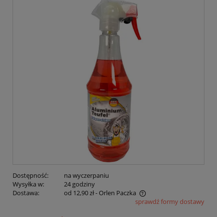
Dostępność:
na wyczerpaniu
Wysyłka w:
24 godziny
Dostawa:
od 12,90 zł
- Orlen Paczka
sprawdź formy dostawy
Cena nie zawiera ewentualnych kosztów płatności