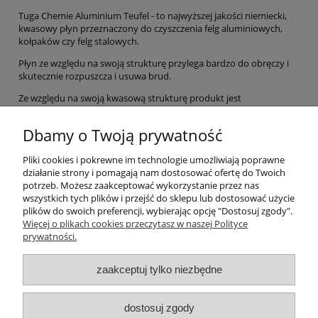
Tuga Chemie Aluminium Teufel - to najwyższej jakości niemiecki,
kwasowy płyn przeznaczony do czyszczenia felg aluminiowych,
kołpaków czy felg stalowych.
Płyn ze względu na swoją strukturę przylega bardzo do obręczy i
skutecznie rozpuszcza i usuwa brud.
Ze względu na swoją kwasową strukturę produkt jest
niebezpieczny dla powłok polerowanych, chromowych i jest w
stanie uszkodzić powłoki zewnętrzne czyszczonej felgi.
Dbamy o Twoją prywatność
Doskonały stosunek ceny do jakości i wydajności.
Pliki cookies i pokrewne im technologie umożliwiają poprawne
Nie zawiera fosforanów.
działanie strony i pomagają nam dostosować ofertę do Twoich
potrzeb. Możesz zaakceptować wykorzystanie przez nas
Pojemność:1000ml
wszystkich tych plików i przejść do sklepu lub dostosować użycie
plików do swoich preferencji, wybierając opcję "Dostosuj zgody".
Pomoc
Więcej o plikach cookies przeczytasz w naszej Polityce
prywatności.
Moje konto
zaakceptuj tylko niezbędne
Płatności i dostawa
dostosuj zgody