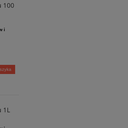
u 100
w i
oszyka
 1L