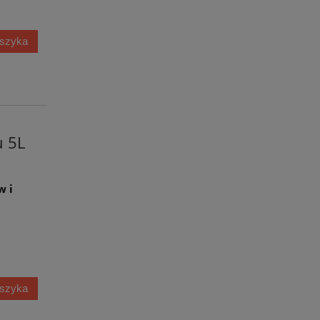
oszyka
 5L
w i
oszyka