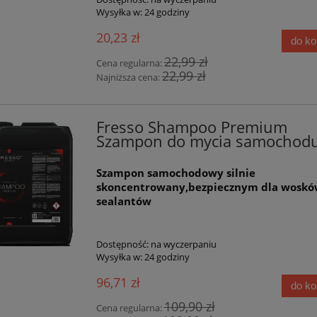
Wysyłka w:
24 godziny
20,23 zł
do k
22,99 zł
Cena regularna:
22,99 zł
Najniższa cena:
Fresso Shampoo Premium
Szampon do mycia samochodu
Szampon samochodowy silnie
skoncentrowany,bezpiecznym dla woskó
sealantów
Dostępność:
na wyczerpaniu
Wysyłka w:
24 godziny
96,71 zł
do k
109,90 zł
Cena regularna: