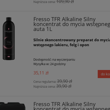
109,90 zł
Najniższa cena:
Fresso TFR Alkaline Silny
koncentrat do mycia wstępne
auta 1L
Silnie skoncentrowany preparat do myci
wstępnego lakieru, felg i opon
Dostępność:
na wyczerpaniu
Wysyłka w:
24 godziny
35,11 zł
do k
39,90 zł
Cena regularna:
39,90 zł
Najniższa cena:
Fresso TFR Alkaline Silny
koncentrat do mycia wstępne