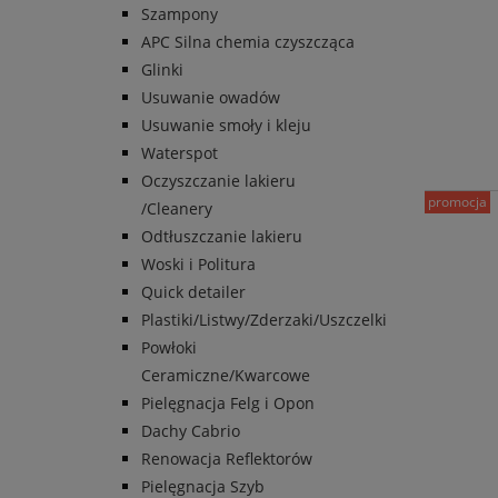
Szampony
APC Silna chemia czyszcząca
Glinki
Usuwanie owadów
Usuwanie smoły i kleju
Waterspot
Oczyszczanie lakieru
promocja
/Cleanery
Odtłuszczanie lakieru
Woski i Politura
Quick detailer
Plastiki/Listwy/Zderzaki/Uszczelki
Powłoki
Ceramiczne/Kwarcowe
Pielęgnacja Felg i Opon
Dachy Cabrio
Renowacja Reflektorów
Pielęgnacja Szyb