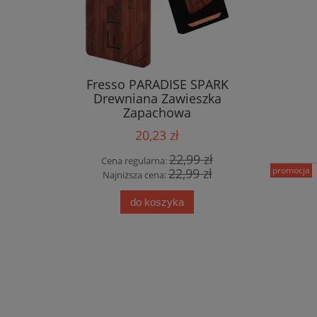
Fresso PARADISE SPARK
Fresso S
Drewniana Zawieszka
do 
Zapachowa
20,23 zł
22,99 zł
Cena regularna:
Cen
promocja
22,99 zł
Najniższa cena:
Naj
do koszyka