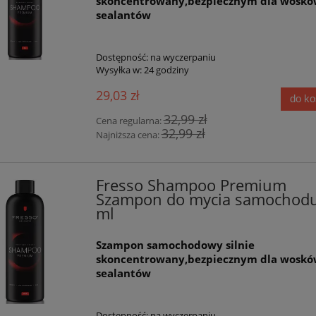
skoncentrowany,bezpiecznym dla woskó
sealantów
Dostępność:
na wyczerpaniu
Wysyłka w:
24 godziny
IGNATURE MAN Perfumy
Fresso Tire & Rubber Cleane
29,03 zł
samochodu 50 ml
Produkt do czyszczenia opon
do k
32,99 zł
Cena regularna:
32,99 zł
39,59 zł
32,47 zł
Najniższa cena:
44,99 zł
36,90 zł
a regularna:
Cena regularna:
44,99 zł
36,90 zł
niższa cena:
Najniższa cena:
Fresso Shampoo Premium
Szampon do mycia samochod
do koszyka
do koszyka
ml
Szampon samochodowy silnie
skoncentrowany,bezpiecznym dla woskó
sealantów
Dostępność:
na wyczerpaniu