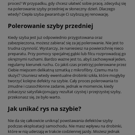
proces? W przypadku, gdy chcesz ułatwić sobie pracę, zdecyduj się
na polerowanie szyby przedniej w słoneczny dzień. Dlaczego
wtedy? Ciepła szyba gwarantuje Ci szybszą jej renowację.
Polerowanie szyby przedniej
Kiedy szyba jest już odpowiednio przygotowana oraz
zabezpieczona, możesz zabierać się za jej polerowanie. Nie jest to
trudna czynność. Wystarczy, że naniesiesz na powierzchnię nieco
preparatu. Przy pomocy specjalnej gąbki lub filcu rozprowadzaj go
okrężnymi ruchami. Bardzo ważne jest to, abyś zachowywał jeden,
regularny kierunek ruchu. Co jakiś czas przetrzyj polerowane przez
Ciebie miejscem delikatną szmatką z mikrofibry. Czemu ma to
służyć? Usuniesz wtedy ewentualne drobinki szkła, które mogłyby
tworzyć kolejne defekty na szybie. Cały proces polerowania to
żmudne i czasochłonne zadanie, jednak w momencie, kiedy
zobaczysz satysfakcjonujący rezultat czystej i przejrzystej szyby,
przekonasz się, że było warto.
Jak unikać rys na szybie?
Nie da się całkowicie uniknąć powstawania defektów szyby
podczas eksploatacji samochodu. Nie masz wpływu na drobinki,
które w nią uderzają w trakcie codziennej jazdy. Możesz jednak