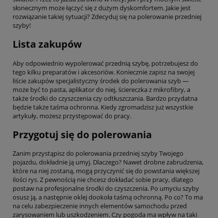
słonecznym może łączyć się z dużym dyskomfortem. Jakie jest
rozwiązanie takiej sytuacji? Zdecyduj się na polerowanie przedniej
szyby!
Lista zakupów
Aby odpowiednio wypolerować przednią szybę, potrzebujesz do
tego kilku preparatów i akcesoriów. Koniecznie zapisz na swojej
liście zakupów specjalistyczny środek do polerowania szyb —
może być to pasta, aplikator do niej, ściereczka z mikrofibry, a
także środki do czyszczenia czy odtłuszczania. Bardzo przydatna
będzie także taśma ochronna. Kiedy zgromadzisz już wszystkie
artykuły, możesz przystępować do pracy.
Przygotuj się do polerowania
Zanim przystąpisz do polerowania przedniej szyby Twojego
pojazdu, dokładnie ją umyj. Dlaczego? Nawet drobne zabrudzenia,
które na niej zostaną, mogą przyczynić się do powstania większej
ilości rys. Z pewnością nie chcesz dokładać sobie pracy, dlatego
postaw na profesjonalne środki do czyszczenia. Po umyciu szyby
osusz ją, a następnie oklej dookoła taśmą ochronną. Po co? To ma
na celu zabezpieczenie innych elementów samochodu przed
zarysowaniem lub uszkodzeniem. Czy pogoda ma wpływ na taki