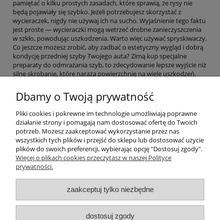
pamiętać o kilku prostych zasadach, które sprawią, że rysy nie
będą pojawiały się szybko. Jeżeli potrzebujesz skorzystać z
wycieraczek, nigdy nie używaj ich na sucho. Wyjaśnienie tego faktu
jest proste — wycieraczki mogą wetrzeć drobne zanieczyszczenia
w szkło, powodując uszkodzenia. Warto więc używać spryskiwaczy.
Co jeszcze możesz zrobić, aby zadbać o estetyczny wygląd i dobrą
kondycję przedniej szyby Twojego auta? Zimą kup specjalne
preparaty do odmrażania szyb, to zdecydowanie lepsze wyjście niż
silne skrobanie, które naraża powierzchnię na wiele uszkodzeń.
Zdecyduj się na polerowanie szyby przedniej, a Twój samochód
Dbamy o Twoją prywatność
będzie zachwycał swoim dobrym stanem. Przekonasz się, że jazda
w zadbanym aucie to czysta przyjemność. W asortymencie
Pliki cookies i pokrewne im technologie umożliwiają poprawne
naszego sklepu znajdziesz wysokiej jakości preparaty, które
działanie strony i pomagają nam dostosować ofertę do Twoich
umożliwią Ci przeprowadzenie tego procesu w swoim garażu.
potrzeb. Możesz zaakceptować wykorzystanie przez nas
wszystkich tych plików i przejść do sklepu lub dostosować użycie
plików do swoich preferencji, wybierając opcję "Dostosuj zgody".
Pomoc
Więcej o plikach cookies przeczytasz w naszej Polityce
prywatności.
Moje konto
zaakceptuj tylko niezbędne
Płatności i dostawa
dostosuj zgody