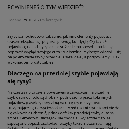
POWINIENEŚ O TYM WIEDZIEĆ?
Dodano:
29-10-2021
w kategorii:
-
Szyby samochodowe, tak samo, jak inne elementy pojazdu, z
czasem eksploatacji pogarszają swoją kondycję. Czy fakt, że
pojawią się na nich rysy, oznacza, że nie ma sposobu na to, by
poprawić wygląd swojego auta? Nic bardziej mylnego! Zdecyduj się
na polerowanie szyby przedniej. Czytaj dalej, a podpowiemy Ci jak
wykonać ten prosty zabieg!
Dlaczego na przedniej szybie pojawiają
się rysy?
Najczęstszą przyczyną powstawania zarysowań na przedniej
szybie samochodu są drobinki podnoszone przez koła innych
pojazdów, piasek sypany zimą na ulicę czy nieczystości
utrzymujące się na wycieraczkach. Przed takimi czynnikami nie da
się całkowicie uchronić, jednak defekty przedniej szyby auta są
zmorą kierowców. Dlaczego? Nie chodzi tu wyłącznie o to, że
szpecą one pojazd. Uszkodzone szyby także inaczej załamują
światło. Przez to jazda zarówno w nocy, jak i przy mocnym świetle