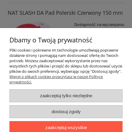
NAT SLASH DA Pad Polerski Czerwony 150 mm
Dostępność:
na wyczerpaniu
Wysyłka w:
24 godziny
Dbamy o Twoją prywatność
27,90 zł
Pliki cookies i pokrewne im technologie umożliwiają poprawne
do koszyka
działanie strony i pomagają nam dostosować ofertę do Twoich
potrzeb. Możesz zaakceptować wykorzystanie przez nas
wszystkich tych plików i przejść do sklepu lub dostosować użycie
plików do swoich preferencji, wybierając opcję "Dostosuj zgody".
Pomoc
Więcej o plikach cookies przeczytasz w naszej Polityce
prywatności.
Moje konto
zaakceptuj tylko niezbędne
Płatności i dostawa
dostosuj zgody
Informacje
zaakceptuj wszystkie