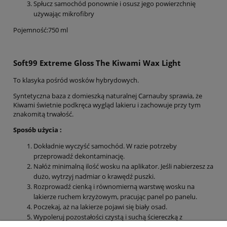
Spłucz samochód ponownie i osusz jego powierzchnię
używając mikrofibry
Pojemność:750 ml
Soft99 Extreme Gloss The Kiwami Wax Light
To klasyka pośród wosków hybrydowych.
Syntetyczna baza z domieszką naturalnej Carnauby sprawia, że
Kiwami świetnie podkręca wygląd lakieru i zachowuje przy tym
znakomitą trwałość.
Sposób użycia :
Dokładnie wyczyść samochód. W razie potrzeby
przeprowadź dekontaminację.
Nałóż minimalną ilość wosku na aplikator. Jeśli nabierzesz za
dużo, wytrzyj nadmiar o krawędź puszki.
Rozprowadź cienką i równomierną warstwę wosku na
lakierze ruchem krzyżowym, pracując panel po panelu.
Poczekaj, aż na lakierze pojawi się biały osad.
Wypoleruj pozostałości czystą i suchą ściereczką z