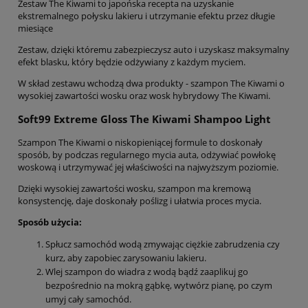
Zestaw The Kiwami to japońska recepta na uzyskanie
ekstremalnego połysku lakieru i utrzymanie efektu przez długie
miesiące
Zestaw, dzięki któremu zabezpieczysz auto i uzyskasz maksymalny
efekt blasku, który będzie odżywiany z każdym myciem.
W skład zestawu wchodzą dwa produkty - szampon The Kiwami o
wysokiej zawartości wosku oraz wosk hybrydowy The Kiwami.
Soft99 Extreme Gloss The Kiwami Shampoo Light
Szampon The Kiwami o niskopieniącej formule to doskonały
sposób, by podczas regularnego mycia auta, odżywiać powłokę
woskową i utrzymywać jej właściwości na najwyższym poziomie.
Dzięki wysokiej zawartości wosku, szampon ma kremową
konsystencję, daje doskonały poślizg i ułatwia proces mycia.
Sposób użycia:
Spłucz samochód wodą zmywając ciężkie zabrudzenia czy
kurz, aby zapobiec zarysowaniu lakieru.
Wlej szampon do wiadra z wodą bądź zaaplikuj go
bezpośrednio na mokrą gąbkę, wytwórz pianę, po czym
umyj cały samochód.