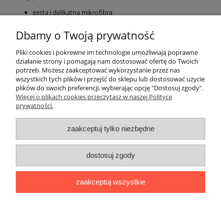
gęsta i delikatna mikrofibra
wysoka gramatura 600g
wysoka trwałość
Dbamy o Twoją prywatność
prać w temperaturze 40°C
Pliki cookies i pokrewne im technologie umożliwiają poprawne
Rozmiar: 40x40cm
działanie strony i pomagają nam dostosować ofertę do Twoich
potrzeb. Możesz zaakceptować wykorzystanie przez nas
Gramatura:600gsm
wszystkich tych plików i przejść do sklepu lub dostosować użycie
plików do swoich preferencji, wybierając opcję "Dostosuj zgody".
Pomoc
Więcej o plikach cookies przeczytasz w naszej Polityce
prywatności.
Moje konto
zaakceptuj tylko niezbędne
Płatności i dostawa
dostosuj zgody
Informacje
zaakceptuj wszystkie
O nas
pokaż pełną wersję strony