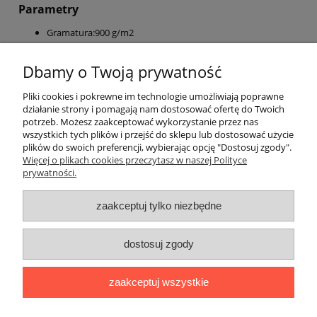
Parametry
Gramatura:900 g/m2
Wymiar:40x40 cm
Bezpieczne obszycie ,aby zniwelować ryzyko zarysowania
Dbamy o Twoją prywatność
powierzchni
Bezpieczny dla wszystkich lakierów
Pliki cookies i pokrewne im technologie umożliwiają poprawne
Nadaje się do prania w pralce
działanie strony i pomagają nam dostosować ofertę do Twoich
potrzeb. Możesz zaakceptować wykorzystanie przez nas
wszystkich tych plików i przejść do sklepu lub dostosować użycie
plików do swoich preferencji, wybierając opcję "Dostosuj zgody".
Pomoc
Więcej o plikach cookies przeczytasz w naszej Polityce
prywatności.
Moje konto
zaakceptuj tylko niezbędne
Płatności i dostawa
dostosuj zgody
Informacje
zaakceptuj wszystkie
O nas