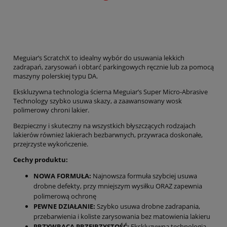
Meguiar’s ScratchX to idealny wybór do usuwania lekkich
zadrapań, zarysowań i obtarć parkingowych ręcznie lub za pomocą
maszyny polerskiej typu DA.
Ekskluzywna technologia ścierna Meguiar’s Super Micro-Abrasive
Technology szybko usuwa skazy, a zaawansowany wosk
polimerowy chroni lakier.
Bezpieczny i skuteczny na wszystkich błyszczących rodzajach
lakierów również lakierach bezbarwnych, przywraca doskonałe,
przejrzyste wykończenie.
Cechy produktu:
NOWA FORMUŁA:
Najnowsza formuła szybciej usuwa
drobne defekty, przy mniejszym wysiłku ORAZ zapewnia
polimerową ochronę
PEWNE DZIAŁANIE:
Szybko usuwa drobne zadrapania,
przebarwienia i koliste zarysowania bez matowienia lakieru
PRZYWRACA PRZEJRZYSTOŚĆ:
Ekskluzywna technologia