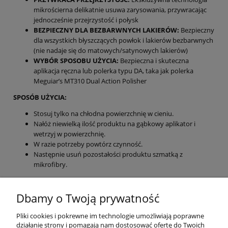
mikrościerna delikatnie usuwa zarysowania, przywracając
jednocześnie przejrzystość i połysk
BEZPIECZNY DLA BEZBARWNYCH LAKIERÓW:
Bezpieczny
dla wszystkich błyszczących powłok i lakierów bezbarwnych
(nie nadaje się do matowych/satynowych lakierów)
WYBÓR SPOSOBU UŻYCIA:
Bezpieczna i skuteczna
aplikacja ręczna lub polerka typu DA, taka jak polerka
Meguiar’s MT310 Dual Action Polisher
SPOSÓB UŻYCIA:
Stosuj tylko na chłodna powierzchnię w cieniu.
Nałóż niewielką ilość produktu na gąbkowy aplikator i
wetrzyj w powierzchnię.
W razie potrzeby powtórz czynność.
Następnie usuń pozostałości produktu szmatką z
mikrofibry.
PORADA:
Głębokie rysy wyczuwane pod paznokciem mogą
wymagać profesjonalnego polerowania.
Dbamy o Twoją prywatność
NIE STOSOWAĆ NA NIELAKIEROWANYCH POWIERZCHNIACH
Pliki cookies i pokrewne im technologie umożliwiają poprawne
działanie strony i pomagają nam dostosować ofertę do Twoich