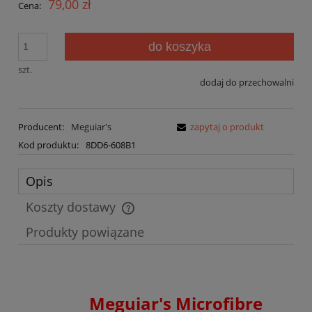
79,00 zł
Cena:
do koszyka
szt.
dodaj do przechowalni
Producent:
Meguiar's
zapytaj o produkt
Kod produktu:
8DD6-608B1
Opis
Koszty dostawy
Cena nie zawiera ewentualnych kosztów płatności
Produkty powiązane
Meguiar's Microfibre