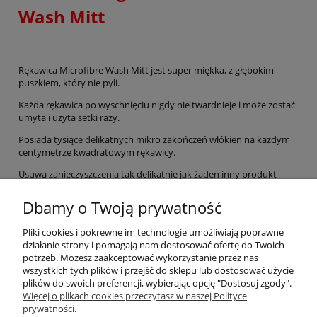
Wash Mitt
Rękawica Microfibre Wash Mitt jest super miękka, z głębokim
puszkiem, który nie pyli.
Każda rękawica po wyschnięciu nigdy nie twardnieje i może zostać
umyta i użyta setki razy.
Posiada tysiące delikatnych mikro zakończeń włókien na każdym
centymetrze kwadratowym rękawicy.
Usuwa zanieczyszczenia tak delikatnie jak żaden inny produkt
• Bezpieczna dla wszystkich lakierów
Dbamy o Twoją prywatność
• Nie rysuje lakieru
Pliki cookies i pokrewne im technologie umożliwiają poprawne
• Nasiąka dużą ilością roztworu myjącego
działanie strony i pomagają nam dostosować ofertę do Twoich
potrzeb. Możesz zaakceptować wykorzystanie przez nas
• Wielkość 19cm x 29cm
wszystkich tych plików i przejść do sklepu lub dostosować użycie
plików do swoich preferencji, wybierając opcję "Dostosuj zgody".
Pomoc
Więcej o plikach cookies przeczytasz w naszej Polityce
prywatności.