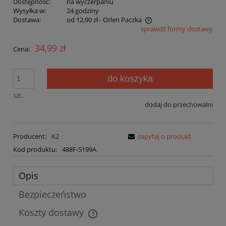
Dostępność:
na wyczerpaniu
Wysyłka w:
24 godziny
Dostawa:
od 12,90 zł
- Orlen Paczka
sprawdź formy dostawy
Cena nie zawiera ewentualnych kosztów płatności
34,99 zł
Cena:
do koszyka
szt.
dodaj do przechowalni
Producent:
K2
zapytaj o produkt
Kod produktu:
488F-5199A
Opis
Bezpieczeństwo
Koszty dostawy
Cena nie zawiera ewentualnych kosztów płatności