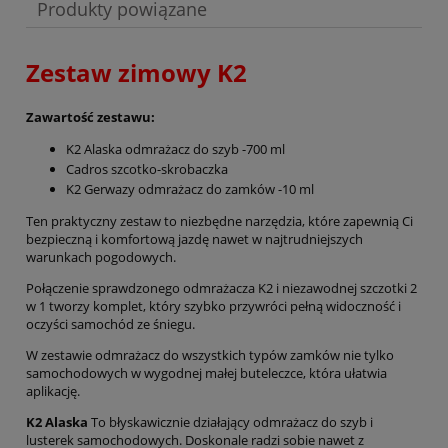
Produkty powiązane
Zestaw zimowy K2
Zawartość zestawu:
K2 Alaska odmrażacz do szyb -700 ml
Cadros szcotko-skrobaczka
K2 Gerwazy odmrażacz do zamków -10 ml
Ten praktyczny zestaw to niezbędne narzędzia, które zapewnią Ci
bezpieczną i komfortową jazdę nawet w najtrudniejszych
warunkach pogodowych.
Połączenie sprawdzonego odmrażacza K2 i niezawodnej szczotki 2
w 1 tworzy komplet, który szybko przywróci pełną widoczność i
oczyści samochód ze śniegu.
W zestawie odmrażacz do wszystkich typów zamków nie tylko
samochodowych w wygodnej małej buteleczce, która ułatwia
aplikację.
K2 Alaska
To błyskawicznie działający odmrażacz do szyb i
lusterek samochodowych. Doskonale radzi sobie nawet z