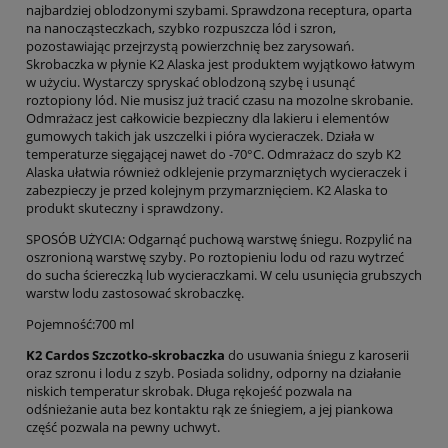
najbardziej oblodzonymi szybami. Sprawdzona receptura, oparta
na nanocząsteczkach, szybko rozpuszcza lód i szron,
pozostawiając przejrzystą powierzchnię bez zarysowań.
Skrobaczka w płynie K2 Alaska jest produktem wyjątkowo łatwym
w użyciu. Wystarczy spryskać oblodzoną szybę i usunąć
roztopiony lód. Nie musisz już tracić czasu na mozolne skrobanie.
Odmrażacz jest całkowicie bezpieczny dla lakieru i elementów
gumowych takich jak uszczelki i pióra wycieraczek. Działa w
temperaturze sięgającej nawet do -70°C. Odmrażacz do szyb K2
Alaska ułatwia również odklejenie przymarzniętych wycieraczek i
zabezpieczy je przed kolejnym przymarznięciem. K2 Alaska to
produkt skuteczny i sprawdzony.
SPOSÓB UŻYCIA: Odgarnąć puchową warstwę śniegu. Rozpylić na
oszronioną warstwę szyby. Po roztopieniu lodu od razu wytrzeć
do sucha ściereczką lub wycieraczkami. W celu usunięcia grubszych
warstw lodu zastosować skrobaczkę.
Pojemność:700 ml
K2 Cardos Szczotko-skrobaczka
do usuwania śniegu z karoserii
oraz szronu i lodu z szyb. Posiada solidny, odporny na działanie
niskich temperatur skrobak. Długa rękojeść pozwala na
odśnieżanie auta bez kontaktu rąk ze śniegiem, a jej piankowa
część pozwala na pewny uchwyt.