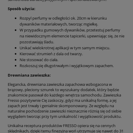
Sposób użycia:
Rozpyl perfumy w odległości ok. 20cm w kierunku
dywaników materiałowych, tworząc mgiełkę.
W przypadku gumowych dywaników, przetestuj perfumy
na niewidocznym elemencie tapicerki, upewniając się, że nie
pozostawiają śladu.
Unikać wielokrotnej aplikacji w tym samym miejscu.
Kierować strumień z dala od twarzy.
Nie stosować do ciała.
Rozkoszuj się długotrwałym i wyjątkowym zapachem.
Drewniana zawieszka:
Elegancka, drewniana zawieszka zapachowa wzbogacona w
brązowy, pleciony sznurek to wyszukany dodatek, który będzie
znakomicie pasował do każdego wnętrza samochodu. Zawieszka
Fresso pozytywnie Cię zaskoczy, gdyż ma unikalną formę, a jej
zapach jest trwały i genialnie skomponowany. Ze względu na
naturalne pochodzenie zawieszki nieznacznie różnią się od siebie
wyglądem tworząc przy tym unikalność i wyjątkowość produktu.
Unikalna receptura produktów FRESSO opiera się na cennych
składnikach, dzięki temu finezyjna woń utrzymuje się nawet do 31