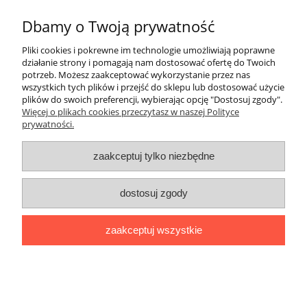
natychmiast zaprzestać użytkowania produktu.
Dbamy o Twoją prywatność
Nie pozostawiać w temperaturze powyżej 75 stopni
Celsjusza.
Pliki cookies i pokrewne im technologie umożliwiają poprawne
Zmysłowy zapach uzyskany po aplikacji 5 dawek
działanie strony i pomagają nam dostosować ofertę do Twoich
perfum będzie utrzymywał się w Twoim samochodzie
potrzeb. Możesz zaakceptować wykorzystanie przez nas
nawet do kilku dni !
wszystkich tych plików i przejść do sklepu lub dostosować użycie
plików do swoich preferencji, wybierając opcję "Dostosuj zgody".
Pomoc
Więcej o plikach cookies przeczytasz w naszej Polityce
prywatności.
Moje konto
zaakceptuj tylko niezbędne
Płatności i dostawa
dostosuj zgody
Informacje
zaakceptuj wszystkie
O nas
pokaż pełną wersję strony
Sklep internetowy Shoper.pl