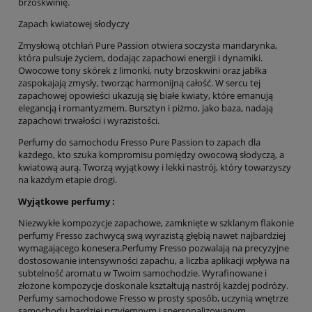
brzoskwinię.
Zapach kwiatowej słodyczy
Zmysłową otchłań Pure Passion otwiera soczysta mandarynka,
która pulsuje życiem, dodając zapachowi energii i dynamiki.
Owocowe tony skórek z limonki, nuty brzoskwini oraz jabłka
zaspokajają zmysły, tworząc harmonijną całość. W sercu tej
zapachowej opowieści ukazują się białe kwiaty, które emanują
elegancją i romantyzmem. Bursztyn i piżmo, jako baza, nadają
zapachowi trwałości i wyrazistości.
Perfumy do samochodu Fresso Pure Passion to zapach dla
każdego, kto szuka kompromisu pomiędzy owocową słodyczą, a
kwiatową aurą. Tworzą wyjątkowy i lekki nastrój, który towarzyszy
na każdym etapie drogi.
Wyjątkowe perfumy :
Niezwykłe kompozycje zapachowe, zamknięte w szklanym flakonie
perfumy Fresso zachwycą swą wyrazistą głębią nawet najbardziej
wymagającego konesera.Perfumy Fresso pozwalają na precyzyjne
dostosowanie intensywności zapachu, a liczba aplikacji wpływa na
subtelność aromatu w Twoim samochodzie. Wyrafinowane i
złożone kompozycje doskonale kształtują nastrój każdej podróży.
Perfumy samochodowe Fresso w prosty sposób, uczynią wnętrze
samochodu bardziej przyjemnym i spersonalizowanym..