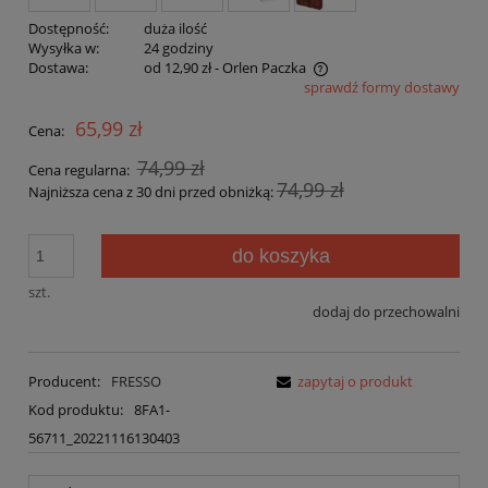
Dostępność:
duża ilość
Wysyłka w:
24 godziny
Dostawa:
od 12,90 zł
- Orlen Paczka
sprawdź formy dostawy
Cena nie zawiera ewentualnych kosztów płatności
65,99 zł
Cena:
74,99 zł
Cena regularna:
74,99 zł
Najniższa cena z 30 dni przed obniżką:
do koszyka
szt.
dodaj do przechowalni
Producent:
FRESSO
zapytaj o produkt
Kod produktu:
8FA1-
56711_20221116130403