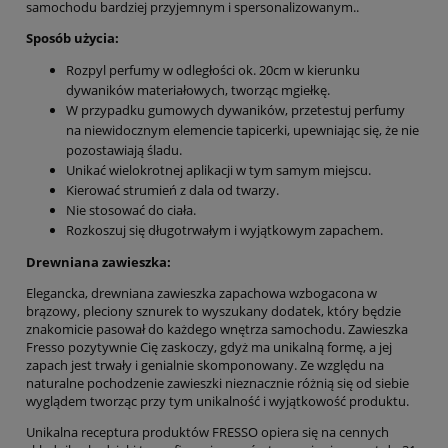
samochodu bardziej przyjemnym i spersonalizowanym..
Sposób użycia:
Rozpyl perfumy w odległości ok. 20cm w kierunku
dywaników materiałowych, tworząc mgiełkę.
W przypadku gumowych dywaników, przetestuj perfumy
na niewidocznym elemencie tapicerki, upewniając się, że nie
pozostawiają śladu.
Unikać wielokrotnej aplikacji w tym samym miejscu.
Kierować strumień z dala od twarzy.
Nie stosować do ciała.
Rozkoszuj się długotrwałym i wyjątkowym zapachem.
Drewniana zawieszka:
Elegancka, drewniana zawieszka zapachowa wzbogacona w
brązowy, pleciony sznurek to wyszukany dodatek, który będzie
znakomicie pasował do każdego wnętrza samochodu. Zawieszka
Fresso pozytywnie Cię zaskoczy, gdyż ma unikalną formę, a jej
zapach jest trwały i genialnie skomponowany. Ze względu na
naturalne pochodzenie zawieszki nieznacznie różnią się od siebie
wyglądem tworząc przy tym unikalność i wyjątkowość produktu.
Unikalna receptura produktów FRESSO opiera się na cennych