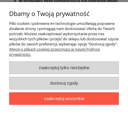
W przypadku złego samopoczucia lub zawrotów głowy
natychmiast zaprzestać użytkowania produktu.
Dbamy o Twoją prywatność
Nie pozostawiać w temperaturze powyżej 75 stopni
Celsjusza.
Pliki cookies i pokrewne im technologie umożliwiają poprawne
Zmysłowy zapach uzyskany po aplikacji 5 dawek
działanie strony i pomagają nam dostosować ofertę do Twoich
perfum będzie utrzymywał się w Twoim samochodzie
potrzeb. Możesz zaakceptować wykorzystanie przez nas
nawet do kilku dni !
wszystkich tych plików i przejść do sklepu lub dostosować użycie
plików do swoich preferencji, wybierając opcję "Dostosuj zgody".
Pomoc
Więcej o plikach cookies przeczytasz w naszej Polityce
prywatności.
Moje konto
zaakceptuj tylko niezbędne
Płatności i dostawa
dostosuj zgody
Informacje
zaakceptuj wszystkie
O nas
pokaż pełną wersję strony