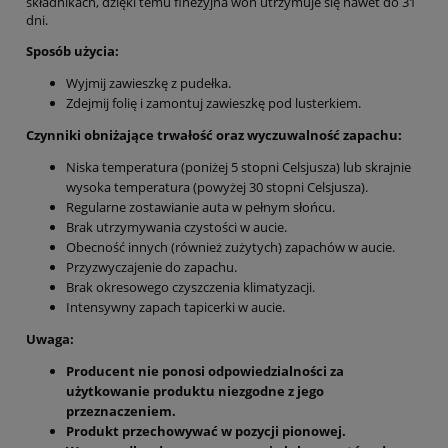
składnikach, dzięki temu finezyjna woń utrzymuje się nawet do 31
dni.
Sposób użycia:
Wyjmij zawieszkę z pudełka.
Zdejmij folię i zamontuj zawieszkę pod lusterkiem.
Czynniki obniżające trwałość oraz wyczuwalność zapachu:
Niska temperatura (poniżej 5 stopni Celsjusza) lub skrajnie
wysoka temperatura (powyżej 30 stopni Celsjusza).
Regularne zostawianie auta w pełnym słońcu.
Brak utrzymywania czystości w aucie.
Obecność innych (również zużytych) zapachów w aucie.
Przyzwyczajenie do zapachu.
Brak okresowego czyszczenia klimatyzacji.
Intensywny zapach tapicerki w aucie.
Uwaga:
Producent nie ponosi odpowiedzialności za
użytkowanie produktu niezgodne z jego
przeznaczeniem.
Produkt przechowywać w pozycji pionowej.