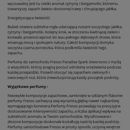
wyczuwalny jest tu rześki aromat cytryny i bergamotki, któremu
towarzyszy zapach świeżo skoszonej trawy i chrupiącego jabłka.
Energetyzująca świeżość.
Bukiet otwiera subtelna mgła uderzającą nutami soczystego jabłka,
cytryny i bergamotki. Kolejny krok, w otoczeniu kwitnącej zieleni i
konwalii, przenosi wprost do lasu pełnego dębowych drzew, które
emanują mocą i spokojem natury. Całość kompozycji domyka
soczysta czarna porzeczka, która podkreśla świeżość tego
zapachu.
Perfumy do samochodu Fresso Paradise Spark stworzono z myślą
o wszystkich, którzy pragną poczuć odrobinę orzeźwienia podczas
każdej przejażdżki. Pozwól otoczyć się zapachem zielonych i
owocowych nut, które zrewolucjonizują każdy początek podróży.
Wyjątkowe perfumy :
Niezwykłe kompozycje zapachowe, zamknięte w szklanym flakonie
perfumy Fresso zachwycą swą wyrazistą głębią nawet najbardziej
wymagającego konesera.Perfumy Fresso pozwalają na precyzyjne
dostosowanie intensywności zapachu, a liczba aplikacji wpływa na
subtelność aromatu w Twoim samochodzie. Wyrafinowane i
złożone kompozycje doskonale kształtują nastrój każdej podróży.
Perfumy samochodowe Fresso w prosty sposób, uczynią wnętrze