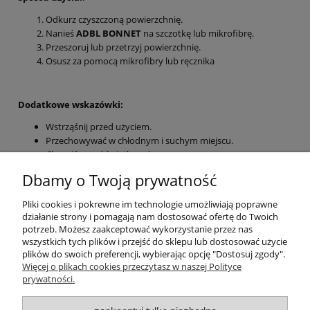
Odkurz czyszczoną powierzchnię.
Nanieś
ADBL BONNET
na szczotkę lub mikrofibrę.
Przeszoruj lub przetrzyj powierzchnię.
Osusz za pomocą mikrofibry lub ręcznika
Dodatkowe wskazówki:
Wstrząśnij przed użyciem.
Przechowywać w chłodnym i suchym miejscu.
Chronić przed światłem słonecznym.
Nie przemrażać.
Dbamy o Twoją prywatność
Atomizer w zestawie.
Pliki cookies i pokrewne im technologie umożliwiają poprawne
Zapach: FLOWERY
działanie strony i pomagają nam dostosować ofertę do Twoich
potrzeb. Możesz zaakceptować wykorzystanie przez nas
Pojemność:500 ml
wszystkich tych plików i przejść do sklepu lub dostosować użycie
plików do swoich preferencji, wybierając opcję "Dostosuj zgody".
Pomoc
Więcej o plikach cookies przeczytasz w naszej Polityce
prywatności.
Moje konto