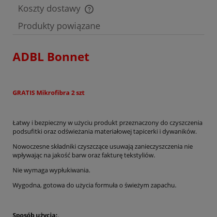
Koszty dostawy
Cena nie zawiera ewentualnych kosztów płatności
Produkty powiązane
ADBL Bonnet
GRATIS Mikrofibra 2 szt
Łatwy i bezpieczny w użyciu produkt przeznaczony do czyszczenia
podsufitki oraz odświeżania materiałowej tapicerki i dywaników.
Nowoczesne składniki czyszczące usuwają zanieczyszczenia nie
wpływając na jakość barw oraz fakturę tekstyliów.
Nie wymaga wypłukiwania.
Wygodna, gotowa do użycia formuła o świeżym zapachu.
Sposób użycia:
.